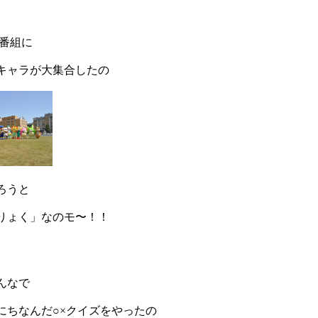
R番組に
キャラが大集合したの
ろうと
りょく」なのモ〜！！
んなで
にちなんだ○×クイズをやったの