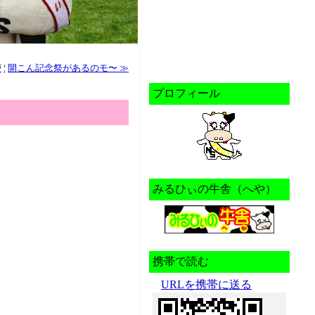
ジ
¦
開こん記念祭があるのモ〜 ≫
プロフィール
みるひぃの牛舎（へや）
携帯で読む
URLを携帯に送る