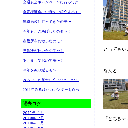
交通安全キャンペーンに行ってき ..
食育講演会の中身をご紹介するモ ..
黒磯高校に行ってきたのモ〜
今年もたこあげしたのモ〜！
市役所をお散歩なのモ〜
とってもい
年賀状が届いたのモ〜！
あけましておめでモ〜！
なんと
今年を振り返るモ〜！
みるひぃが舞台に立ったのモ〜！
2011年みるひぃカレンダーを作っ ..
過去ログ
2011年 1月
2010年12月
「とちぎテ
2010年11月