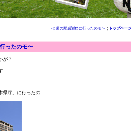
≪ 道の駅感謝祭に行ったのモ〜
¦
トップペー
行ったのモ〜
かが？
す
木県庁」に行ったの