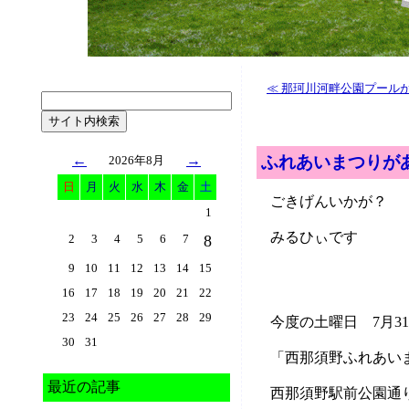
≪ 那珂川河畔公園プールが
←
→
ふれあいまつりが
2026年8月
日
月
火
水
木
金
土
ごきげんいかが？
1
みるひぃです
2
3
4
5
6
7
8
9
10
11
12
13
14
15
16
17
18
19
20
21
22
23
24
25
26
27
28
29
今度の土曜日 7月3
30
31
「西那須野ふれあい
最近の記事
西那須野駅前公園通