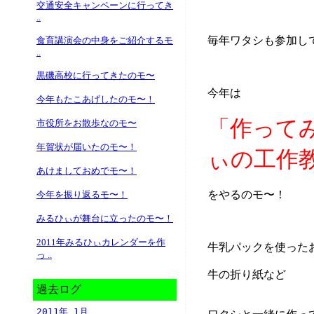
交通安全キャンペーンに行ってき
..
毎年ワタシも参加し
食育講演会の中身をご紹介するモ
..
黒磯高校に行ってきたのモ〜
今年は
今年もたこあげしたのモ〜！
「作って
市役所をお散歩なのモ〜
年賀状が届いたのモ〜！
ぃの工作
あけましておめでモ〜！
をやるのモ〜！
今年を振り返るモ〜！
みるひぃが舞台に立ったのモ〜！
2011年みるひぃカレンダーを作
牛乳パックを使った
っ ..
牛の折り紙など
過去ログ
2011年 1月