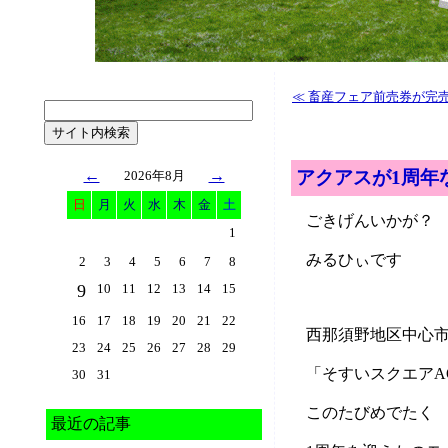
≪ 畜産フェア前売券が完売
←
→
アクアスが1周年
2026年8月
日
月
火
水
木
金
土
ごきげんいかが？
1
みるひぃです
2
3
4
5
6
7
8
9
10
11
12
13
14
15
16
17
18
19
20
21
22
西那須野地区中心
23
24
25
26
27
28
29
「そすいスクエアA
30
31
このたびめでたく
最近の記事