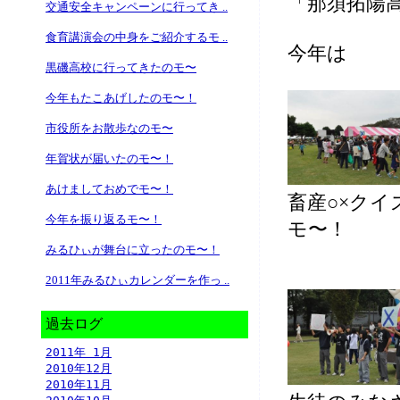
「那須拓陽
交通安全キャンペーンに行ってき ..
食育講演会の中身をご紹介するモ ..
今年は
黒磯高校に行ってきたのモ〜
今年もたこあげしたのモ〜！
市役所をお散歩なのモ〜
年賀状が届いたのモ〜！
あけましておめでモ〜！
畜産○×ク
今年を振り返るモ〜！
モ〜！
みるひぃが舞台に立ったのモ〜！
2011年みるひぃカレンダーを作っ ..
過去ログ
2011年 1月
2010年12月
2010年11月